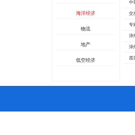
中
海洋经济
交
专
物流
漳
地产
漳
霞
低空经济