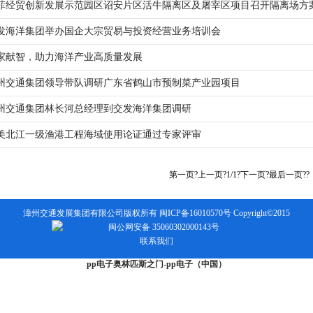
菲经贸创新发展示范园区诏安片区活牛隔离区及屠宰区项目召开隔离场方
发海洋集团举办国企大宗贸易与投资经营业务培训会
家献智，助力海洋产业高质量发展
州交通集团领导带队调研广东省鹤山市预制菜产业园项目
州交通集团林长河总经理到交发海洋集团调研
美北江一级渔港工程海域使用论证通过专家评审
第一页
?
上一页
?1/1?
下一页
?
最后一页
??
漳州交通发展集团有限公司版权所有 闽ICP备16010570号 Copyright©2015
闽公网安备 35060302000143号
联系我们
pp电子奥林匹斯之门-pp电子（中国）