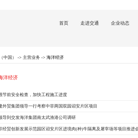
首页
走进交通
企业动态
子（中国）
->
主营业务
-> 海洋经济
海洋经济
强节前安全检查，加快工程施工进度
建外贸集团领导一行考察中菲两国双园诏安片区项目
领导到交发海洋集团南太武渔港公司调研
菲经贸创新发展示范园区诏安片区进境肉(种)牛隔离及屠宰场等项目推进